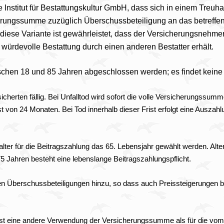
e Institut für Bestattungskultur GmbH, dass sich in einem Tre
sicherungssumme zuzüglich Überschussbeteiligung an das betref
iese Variante ist gewährleistet, dass der Versicherungsnehmer 
 würdevolle Bestattung durch einen anderen Bestatter erhält.
schen 18 und 85 Jahren abgeschlossen werden; es findet keine 
herten fällig. Bei Unfalltod wird sofort die volle Versicherungssumm
 von 24 Monaten. Bei Tod innerhalb dieser Frist erfolgt eine Auszah
ter für die Beitragszahlung das 65. Lebensjahr gewählt werden. Alter
 75 Jahren besteht eine lebenslange Beitragszahlungspflicht.
Überschussbeteiligungen hinzu, so dass auch Preissteigerungen 
st eine andere Verwendung der Versicherungssumme als für die vom